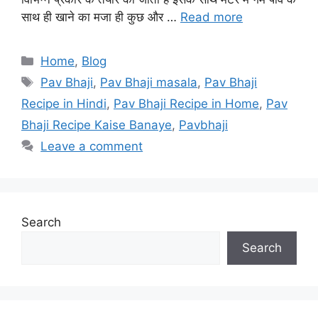
साथ ही खाने का मजा ही कुछ और …
Read more
Categories
Home
,
Blog
Tags
Pav Bhaji
,
Pav Bhaji masala
,
Pav Bhaji
Recipe in Hindi
,
Pav Bhaji Recipe in Home
,
Pav
Bhaji Recipe Kaise Banaye
,
Pavbhaji
Leave a comment
Search
Search